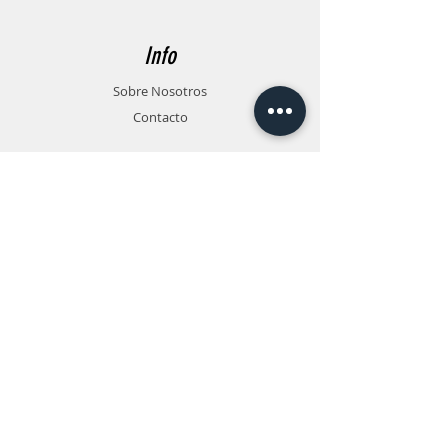
Info
Sobre Nosotros
Contacto
Soporte
FAQ
Envios y Reclamos
Políticas de la Tienda
Métodos de Pago
Contacto
Atención al Cliente:
+54 9 3412 25-7166