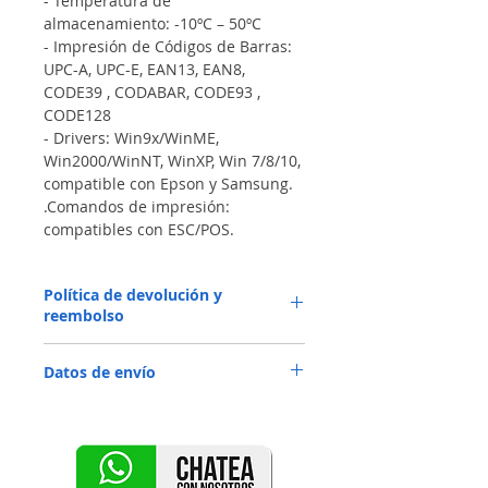
- Temperatura de 
almacenamiento: -10ºC – 50ºC
- Impresión de Códigos de Barras: 
UPC-A, UPC-E, EAN13, EAN8, 
CODE39 , CODABAR, CODE93 , 
CODE128
- Drivers: Win9x/WinME, 
Win2000/WinNT, WinXP, Win 7/8/10, 
compatible con Epson y Samsung.
.Comandos de impresión: 
compatibles con ESC/POS.
Política de devolución y
reembolso
Soy una política de devoluciones y 
Datos de envío
reembolsos. Soy un gran lugar para que 
sus clientes sepan qué hacer en caso de 
Soy una política de envío. Soy un gran 
que no estén satisfechos con su compra. 
lugar para agregar más información 
Tener una política de reembolso o cambio 
sobre sus métodos de envío, empaque y 
sencilla es una excelente manera de 
costo. Proporcionar información sencilla 
generar confianza y asegurar a sus 
sobre su política de envío es una 